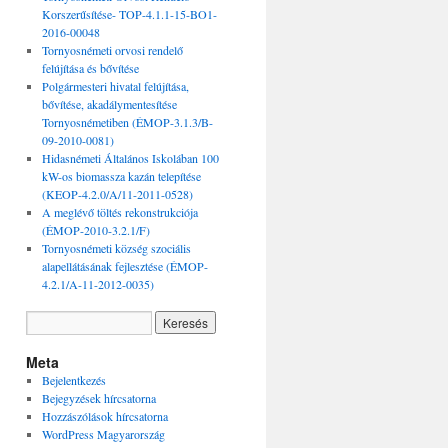
Korszerűsítése- TOP-4.1.1-15-BO1-
2016-00048
Tornyosnémeti orvosi rendelő
felújítása és bővítése
Polgármesteri hivatal felújítása,
bővítése, akadálymentesítése
Tornyosnémetiben (ÉMOP-3.1.3/B-
09-2010-0081)
Hidasnémeti Általános Iskolában 100
kW-os biomassza kazán telepítése
(KEOP-4.2.0/A/11-2011-0528)
A meglévő töltés rekonstrukciója
(ÉMOP-2010-3.2.1/F)
Tornyosnémeti község szociális
alapellátásának fejlesztése (ÉMOP-
4.2.1/A-11-2012-0035)
Meta
Bejelentkezés
Bejegyzések hírcsatorna
Hozzászólások hírcsatorna
WordPress Magyarország