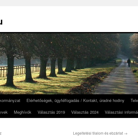
u
kormányzat
Elérhetőségek, ügyfélfogadás / Kontakt, úradné hodiny
Tel
yvek
Meghívók
Választás 2019
Választás 2024
Választási informá
z
Legeltetési tilalom és ebzárlat
→