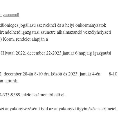
rnyosnemeti
különleges jogállású szerveknél és a helyi önkormányzatok
elrendelhető igazgatási szünetre alkalmazandó veszélyhelyzeti
 Korm. rendelet alapján a
ivatal 2022. december 22-2023.január 6 napjáig igazgatási
022. december 28-án 8-10 óra között és 2023. január 4-én 8-10
an tartunk.
0-333-9389 telefonszámon érhető el.
eset anyakönyvezésén kívül az anyakönyvi ügyintézés is szünetel.