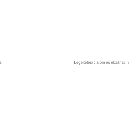
z
Legeltetési tilalom és ebzárlat
→