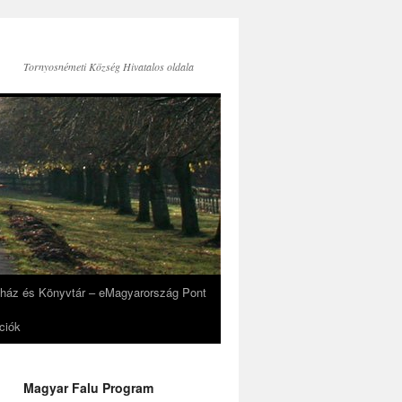
Tornyosnémeti Község Hivatalos oldala
eház és Könyvtár – eMagyarország Pont
ciók
Magyar Falu Program