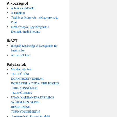
A községről
A falu, és története
A templom
Teleház és Könyvtár – eMagyarország
Pont
Elérhetőségek, ügyfélfogadás /
Kontakt, úradné hodiny
IKSZT
Integrált Közösségi és Szolgáltató Tér
ismertetése
Az IKSZT hírei
Pályázatok
Minden pályázat
TELEPÜLÉSI
KÖRNYEZETVÉDELMI
INFRASTRUKTÚRA- FEJLESZTÉS
TORNYOSNÉMETI
TELEPÜLÉSEN
ÚTAK KARBANTARTÁSÁHOZ
SZÜKSÉGES GÉPEK
BESZERZÉSE
TORNYOSNÉMETIN
Tornyosnémeti Orvosi Rendelő