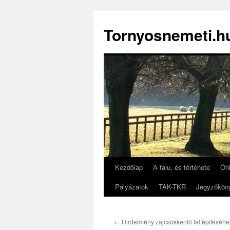
Tornyosnemeti.h
Kezdőlap
A falu, és története
Ön
Kilépés
Pályázatok
TAK-TKR
Jegyzőkön
a
tartalomba
←
Hirdetmény zajcsökkentő fal építéséhe