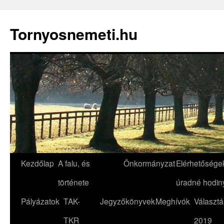
Tornyosnemeti.hu
Kilépés
Kezdőlap
A falu, és
Önkormányzat
Elérhetőségek
a
története
úradné hodin
tartalomba
Pályázatok
TAK-
Jegyzőkönyvek
Meghívók
Választá
TKR
2019