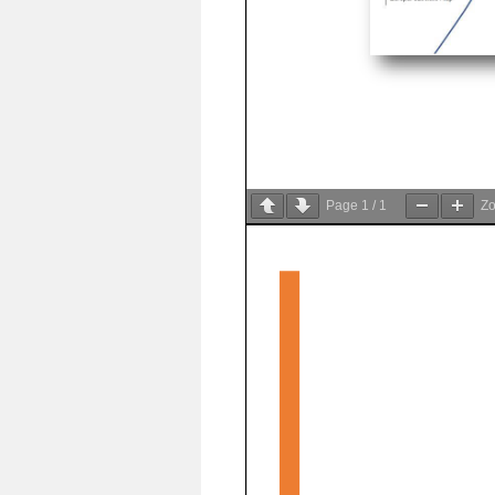
Page
1
/
1
Z