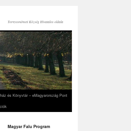
Tornyosnémeti Község Hivatalos oldala
eház és Könyvtár – eMagyarország Pont
ciók
Magyar Falu Program