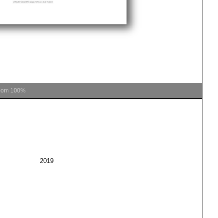
oom
100%