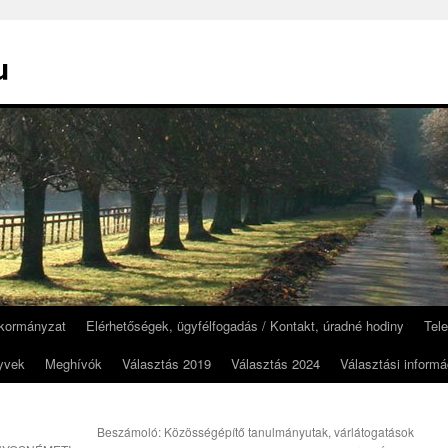
u
kormányzat
Elérhetőségek, ügyfélfogadás / Kontakt, úradné hodiny
Tel
yvek
Meghívók
Választás 2019
Választás 2024
Választási informá
Beszámoló: Közösségépítő tanulmányutak, várlátogatások