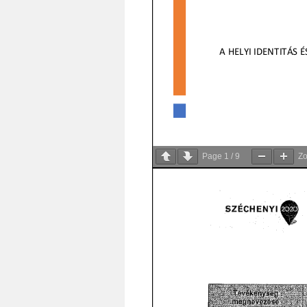
Page
1
/
9
Z