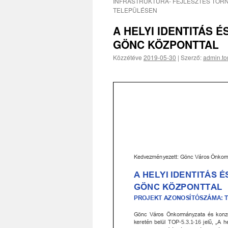
INFRASTRUKTÚRA- FEJLESZTÉS TOR
TELEPÜLÉSEN
A HELYI IDENTITÁS 
GÖNC KÖZPONTTAL
Közzétéve
2019-05-30
|
Szerző:
admin.to