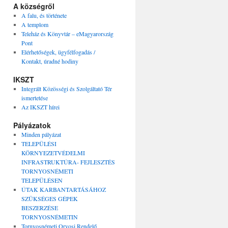
A községről
A falu, és története
A templom
Teleház és Könyvtár – eMagyarország
Pont
Elérhetőségek, ügyfélfogadás /
Kontakt, úradné hodiny
IKSZT
Integrált Közösségi és Szolgáltató Tér
ismertetése
Az IKSZT hírei
Pályázatok
Minden pályázat
TELEPÜLÉSI
KÖRNYEZETVÉDELMI
INFRASTRUKTÚRA- FEJLESZTÉS
TORNYOSNÉMETI
TELEPÜLÉSEN
ÚTAK KARBANTARTÁSÁHOZ
SZÜKSÉGES GÉPEK
BESZERZÉSE
TORNYOSNÉMETIN
Tornyosnémeti Orvosi Rendelő