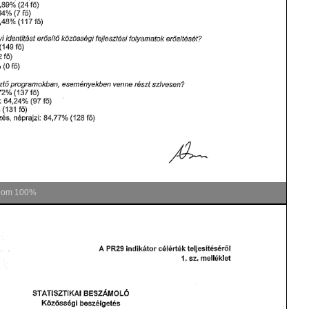
oom
100%