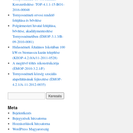
Korszerűsítése- TOP-4.1.1-15-BO1-
2016-00048
Tornyosnémeti orvosi rendelő
felújítása és bővítése
Polgármesteri hivatal felújítása,
bővítése, akadálymentesítése
Tornyosnémetiben (ÉMOP-3.1.3/B-
09-2010-0081)
Hidasnémeti Általános Iskolában 100
kW-os biomassza kazán telepítése
(KEOP-4.2.0/A/11-2011-0528)
A meglévő töltés rekonstrukciója
(ÉMOP-2010-3.2.1/F)
Tornyosnémeti község szociális
alapellátásának fejlesztése (ÉMOP-
4.2.1/A-11-2012-0035)
Meta
Bejelentkezés
Bejegyzések hírcsatorna
Hozzászólások hírcsatorna
WordPress Magyarország