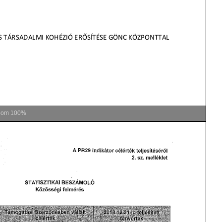
oom
100%