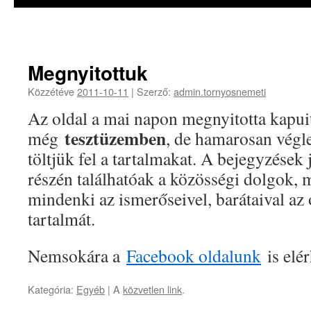
Megnyitottuk
Közzétéve
2011-10-11
|
Szerző:
admin.tornyosnemeti
Az oldal a mai napon megnyitotta kapuit
tesztüzemben
még
, de hamarosan végle
töltjük fel a tartalmakat. A bejegyzések j
részén találhatóak a közösségi dolgok, 
mindenki az ismerőseivel, barátaival az 
tartalmát.
Nemsokára a
Facebook oldalunk
is elér
Kategória:
Egyéb
| A
közvetlen link
.