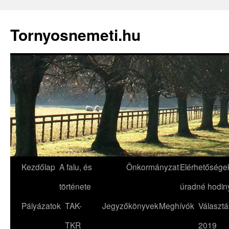
Tornyosnemeti.hu
Kilépés
Kezdőlap
A falu, és
Önkormányzat
Elérhetőségek
a
története
úradné hodin
tartalomba
Pályázatok
TAK-
Jegyzőkönyvek
Meghívók
Választá
TKR
2019